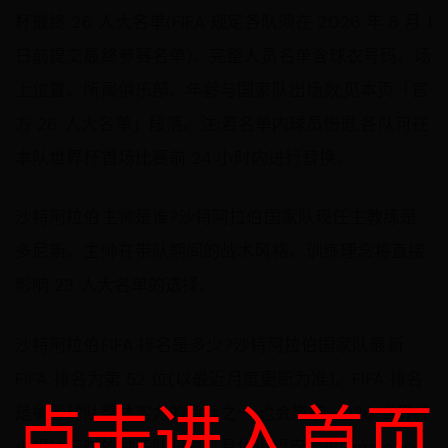
世
杯最终 26 人大名单(FIFA 规定各队须在 2026 年 6 月 1
界
杯
23
日前提交最终参赛名单)。完整人员名单含球衣号码、场
人
大
上位置、所属俱乐部、年龄与国家队出场数,见本页「官
名
单
方 26 人大名单」段落。注:若名单内球员伤退,各队可在
+
阵
容
本队世界杯首场比赛前 24 小时内进行替换。
预
测
沙特阿拉伯主帅是谁?沙特阿拉伯国家队现任主教练是
多尼斯。主帅在带队期间的战术风格、训练理念将直接
影响 23 人大名单的选择。
沙特阿拉伯FIFA 排名是多少?沙特阿拉伯国家队最新
FIFA 排名为第 52 位(以最近月度更新为准)。FIFA 排名
点击进入首页
是衡量球队整体实力的指标之一,也会影响 2026 世界杯
小组抽签时的种子队归属。具体小组安排见 /matches