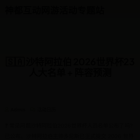
Skip
神都互动网游活动专题站
to
content
🇸🇦 沙特阿拉伯 2026世界杯23
人大名单 + 阵容预测
🇸🇦
Admin
活动日历
沙
特
阿
❓ 常见问题沙特阿拉伯2026世界杯人员名单公布了吗?
拉
伯
已公布。沙特阿拉伯主帅多尼斯已正式提交 2026 世界
2026